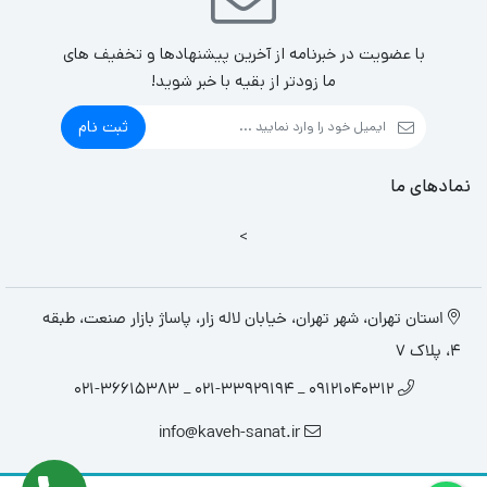
با عضویت در خبرنامه از آخرین پیشنهادها و تخفیف های
ما زودتر از بقیه با خبر شوید!
ثبت نام
نمادهای ما
>
استان تهران، شهر تهران، خیابان لاله زار، پاساژ بازار صنعت، طبقه
4، پلاک 7
09121040312 _ 021-33929194 _ 021-36615383
info@kaveh-sanat.ir