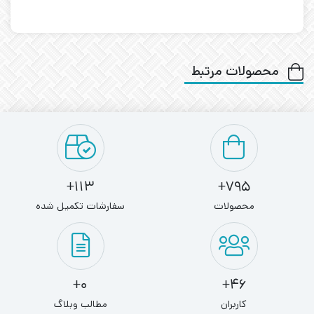
محصولات مرتبط
113+
795+
محصولات
سفارشات تکمیل شده
0+
46+
کاربران
مطالب وبلاگ