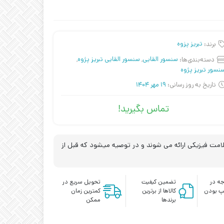
برند:
تبریز پزوه
دسته‌بندی‌ها:
سنسور القایی
,
سنسور القایی تبریز پژوه
,
نسور تبریز پژوه
تاریخ به روز رسانی:
19 مهر 1404
تماس بگیرید!
مت فیزیکی ارائه می شوند و در توصیه میشود که قبل از
ه در
تضمین کیفیت
تحویل سریع در
پ بودن
کالاها از برترین
کمترین زمان
برندها
ممکن