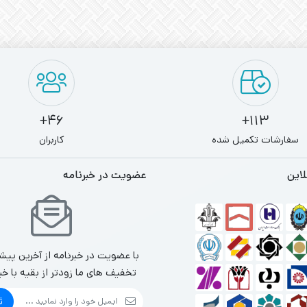
46+
113+
سفارشات تکمیل شده
کاربران
لاین
عضویت در خبرنامه
با عضویت در خبرنامه از آخرین پیش
تخفیف های ما زودتر از بقیه با خب
ث