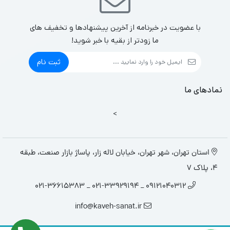
با عضویت در خبرنامه از آخرین پیشنهادها و تخفیف های
ما زودتر از بقیه با خبر شوید!
ثبت نام
نمادهای ما
>
استان تهران، شهر تهران، خیابان لاله زار، پاساژ بازار صنعت، طبقه
4، پلاک 7
09121040312 _ 021-33929194 _ 021-36615383
info@kaveh-sanat.ir