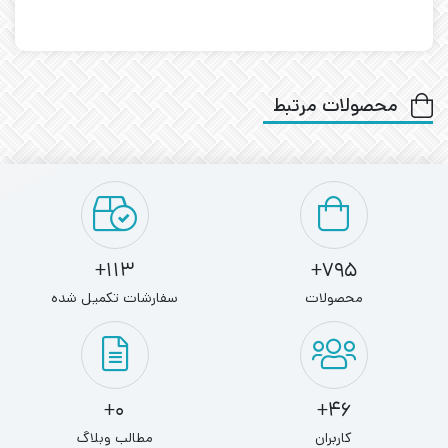
محصولات مرتبط
113+
795+
محصولات
سفارشات تکمیل شده
0+
46+
کاربران
مطالب وبلاگ