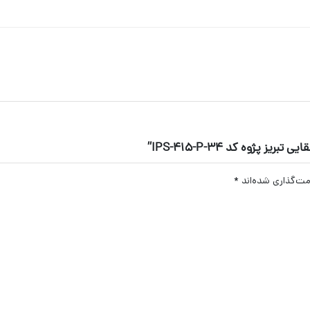
ژوه کد IPS-415-P-34”
مت‌گذاری شده‌اند
*