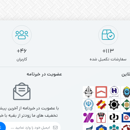
46+
113+
سفارشات تکمیل شده
کاربران
لاین
عضویت در خبرنامه
با عضویت در خبرنامه از آخرین پیش
تخفیف های ما زودتر از بقیه با خب
ث