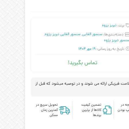
برند:
تبریز پزوه
دسته‌بندی‌ها:
سنسور القایی
,
سنسور القایی تبریز پژوه
,
نسور تبریز پژوه
تاریخ به روز رسانی:
19 مهر 1404
تماس بگیرید!
مت فیزیکی ارائه می شوند و در توصیه میشود که قبل از
ه در
تضمین کیفیت
تحویل سریع در
پ بودن
کالاها از برترین
کمترین زمان
برندها
ممکن