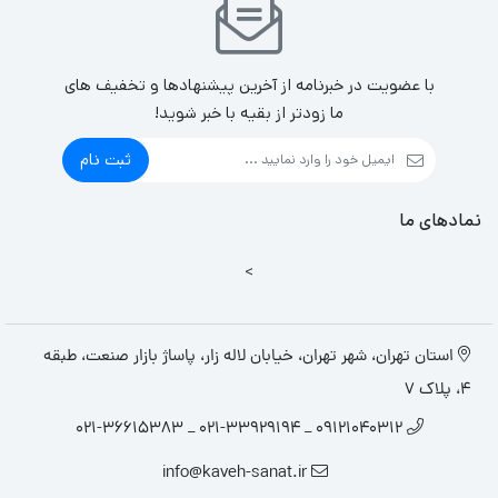
با عضویت در خبرنامه از آخرین پیشنهادها و تخفیف های
ما زودتر از بقیه با خبر شوید!
ثبت نام
نمادهای ما
>
استان تهران، شهر تهران، خیابان لاله زار، پاساژ بازار صنعت، طبقه
4، پلاک 7
09121040312 _ 021-33929194 _ 021-36615383
info@kaveh-sanat.ir