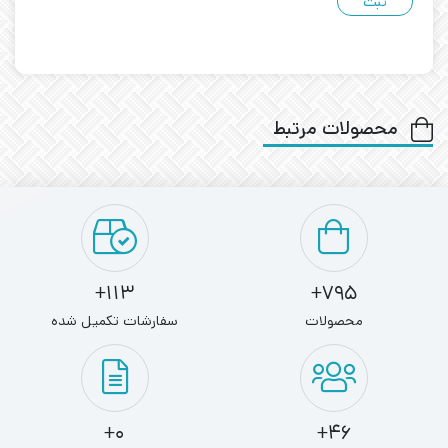
محصولات مرتبط
113+
795+
محصولات
سفارشات تکمیل شده
0+
46+