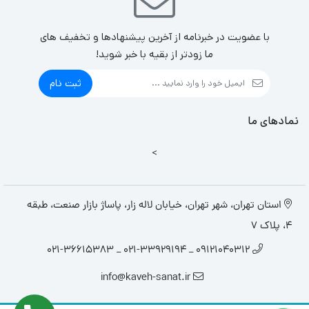
با عضویت در خبرنامه از آخرین پیشنهادها و تخفیف های
ما زودتر از بقیه با خبر شوید!
ثبت نام
نمادهای ما
>
استان تهران، شهر تهران، خیابان لاله زار، پاساژ بازار صنعت، طبقه
4، پلاک 7
09121040312 _ 021-33929194 _ 021-36615383
info@kaveh-sanat.ir