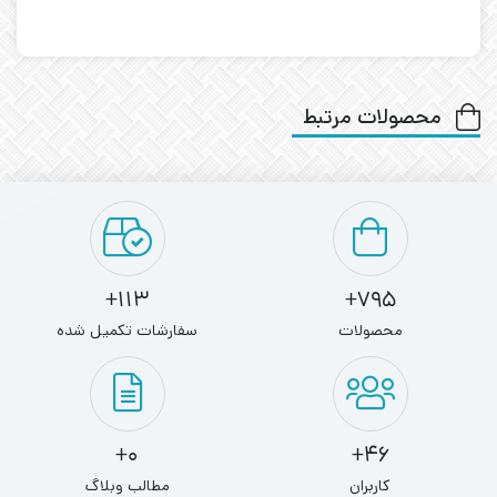
محصولات مرتبط
113+
795+
محصولات
سفارشات تکمیل شده
0+
46+
کاربران
مطالب وبلاگ