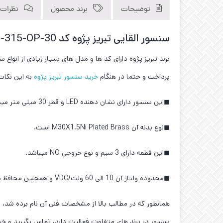
توضیحات
برند محصول
نظرات (0
سنسور القایی تبریز پژوه کد IPS-315-OP-30
برند تبریز پژوه دارای کد ها و مدل های بسیار زیادی از انوا
پرداخت و حتما در هنگام
خرید سنسور تبریز پژوه
به این نکات
◼این سنسور دارای نشان دهنده LED و قطر 30 میلی متر میباشد.
◼نوع بدنه آن M30X1.5Ni Plated Brass است.
◼این قطعه دارای 3 سیم و نوع خروجی NO میباشد.
◼محدوده ولتاژ آن 10 الی 60 ولت/VDC و همچنین محافظ مقابل ولتاژهای اضافی را دارا میباشد.
همانطور که در مطالب بالا از مشخصات فنی آن نام برده شد، ل
سنسور در برند های متفاوت فعالیت دارد، تماس بگیرید و خر