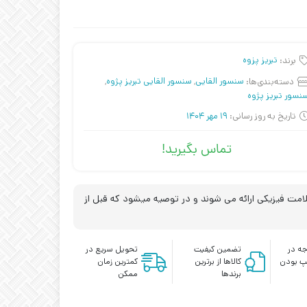
برند:
تبریز پزوه
دسته‌بندی‌ها:
سنسور القایی
,
سنسور القایی تبریز پژوه
,
نسور تبریز پژوه
تاریخ به روز رسانی:
19 مهر 1404
تماس بگیرید!
مت فیزیکی ارائه می شوند و در توصیه میشود که قبل از
ه در
تضمین کیفیت
تحویل سریع در
پ بودن
کالاها از برترین
کمترین زمان
برندها
ممکن