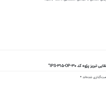
ژوه کد IPS-315-OP-30”
مت‌گذاری شده‌اند
*