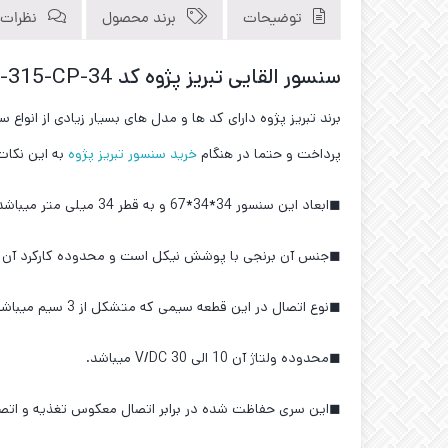
توضیحات
برند محصول
نظرات (0
سنسور القایی تبریز پژوه کد IPS-315-CP-34
برند تبریز پژوه دارای کد ها و مدل های بسیار زیادی از انوا
پرداخت و حتما در هنگام
خرید سنسور تبریز پژوه
به این نکات
◼ابعاد این سنسور 34*34*67 و به قطر 34 میلی متر میباشد.
◼جنس آن برنجی با پوشش نیکل است و محدوده کارکرد آن 15 میلی متر میباشد.
◼نوع اتصال در این قطعه سیمی که متشکل از 3 سیم میباشد و نوع خروجی NC میباشد.
◼محدوده ولتاژ آن 10 الی 30 V/DC میباشد.
◼این سری حفاظت شده در برابر اتصال معکوس تغذیه و اتصال