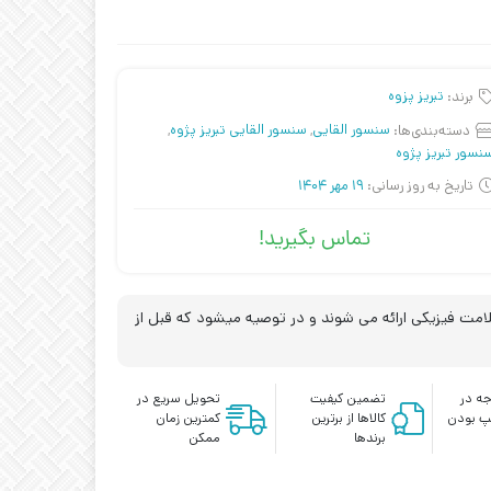
برند:
تبریز پزوه
دسته‌بندی‌ها:
سنسور القایی
,
سنسور القایی تبریز پژوه
,
نسور تبریز پژوه
تاریخ به روز رسانی:
19 مهر 1404
تماس بگیرید!
مت فیزیکی ارائه می شوند و در توصیه میشود که قبل از
ه در
تضمین کیفیت
تحویل سریع در
پ بودن
کالاها از برترین
کمترین زمان
برندها
ممکن