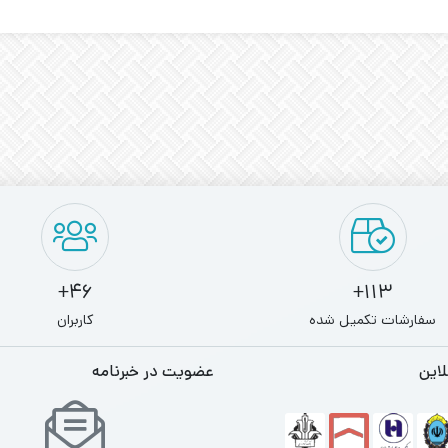
46+
113+
سفارشات تکمیل شده
کاربران
لاین
عضویت در خبرنامه