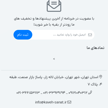
با عضویت در خبرنامه از آخرین پیشنهادها و تخفیف های
ما زودتر از بقیه با خبر شوید!
ثبت نام
نمادهای ما
>
استان تهران، شهر تهران، خیابان لاله زار، پاساژ بازار صنعت، طبقه
4، پلاک 7
09121040312 _ 021-33929194 _ 021-36615383
info@kaveh-sanat.ir