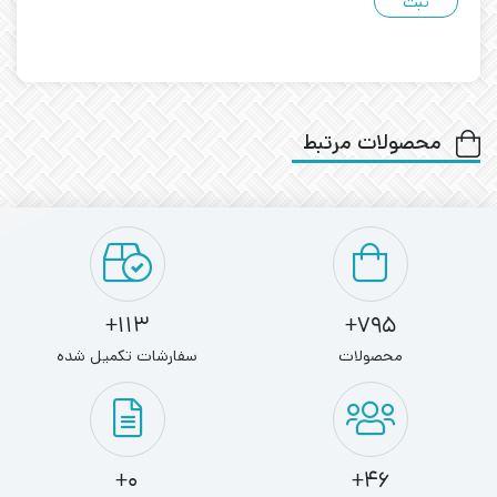
محصولات مرتبط
113+
795+
محصولات
سفارشات تکمیل شده
0+
46+