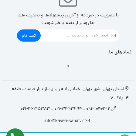
با عضویت در خبرنامه از آخرین پیشنهادها و تخفیف های
ما زودتر از بقیه با خبر شوید!
ثبت نام
نمادهای ما
>
استان تهران، شهر تهران، خیابان لاله زار، پاساژ بازار صنعت، طبقه
4، پلاک 7
09121040312 _ 021-33929194 _ 021-36615383
info@kaveh-sanat.ir