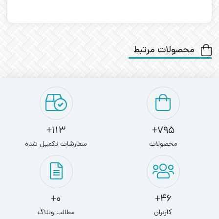
محصولات مرتبط
113+
795+
محصولات
سفارشات تکمیل شده
0+
46+
کاربران
مطالب وبلاگ