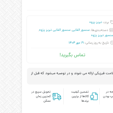
برند:
تبریز پزوه
دسته‌بندی‌ها:
سنسور القایی
,
سنسور القایی تبریز پژوه
,
نسور تبریز پژوه
تاریخ به روز رسانی:
19 مهر 1404
تماس بگیرید!
مت فیزیکی ارائه می شوند و در توصیه میشود که قبل از
ه در
تضمین کیفیت
تحویل سریع در
پ بودن
کالاها از برترین
کمترین زمان
برندها
ممکن