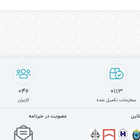
46+
113+
سفارشات تکمیل شده
کاربران
لاین
عضویت در خبرنامه