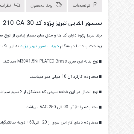
توضیحات
برند محصول
نظرات (0
سنسور القایی تبریز پژوه کد IPS-210-CA-30
برند تبریز پژوه دارای کد ها و مدل های بسیار زیادی از انوا
پرداخت و حتما در هنگام
خرید سنسور تبریز پژوه
به این نکات
◼نوع بدنه این سری M30X1.5Ni PLATED Brass میباشد.
◼محدوده کارکرد آن 10 میلی متر میباشد.
◼نوع اتصال در این قطعه سیمی که متشکل از 2 سیم میباشد و نوع خروجی NC میباشد.
◼محدوده ولتاژ آن 90 الی 250 VAC میباشد.
◼محدوده دمای کار این سری از 20- الی60+ درجه سانتیگراد میباشد.