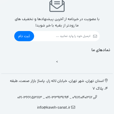
با عضویت در خبرنامه از آخرین پیشنهادها و تخفیف های
ما زودتر از بقیه با خبر شوید!
ثبت نام
نمادهای ما
>
استان تهران، شهر تهران، خیابان لاله زار، پاساژ بازار صنعت، طبقه
4، پلاک 7
09121040312 _ 021-33929194 _ 021-36615383
info@kaveh-sanat.ir