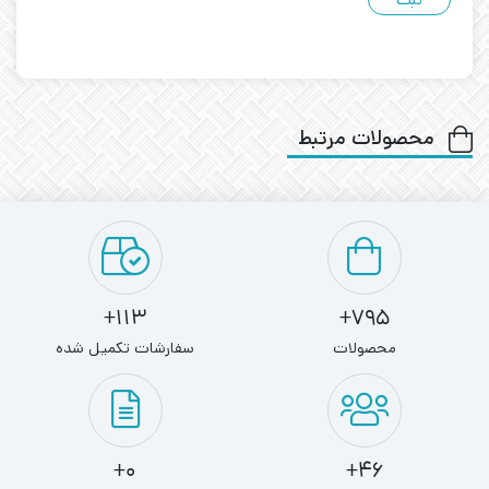
محصولات مرتبط
113+
795+
محصولات
سفارشات تکمیل شده
0+
46+