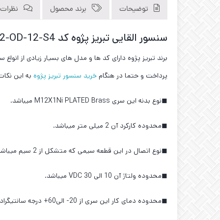
توضیحات
برند محصول
نظرات (0
سنسور القایی تبریز پژوه کد IPS-202-OD-12-S4
برند تبریز پژوه دارای کد ها و مدل های بسیار زیادی از انوا
پرداخت و حتما در هنگام
خرید سنسور تبریز پژوه
به این نکات
◼نوع بدنه این سری M12X1Ni PLATED Brass میباشد.
◼محدوده کارکرد آن 2 میلی متر میباشد.
◼نوع اتصال در این قطعه سیمی که متشکل از 2 سیم میباشد و نوع خروجی NO میباشد.
◼محدوده ولتاژ آن 10 الی 30 VDC میباشد.
◼محدوده دمای کار این سری از 20- الی60+ درجه سانتیگراد میباشد.