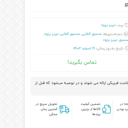
برند:
تبریز پزوه
دسته‌بندی‌ها:
سنسور القایی
,
سنسور القایی تبریز پژوه
,
نسور تبریز پژوه
تاریخ به روز رسانی:
19 اسفند 1403
تماس بگیرید!
مت فیزیکی ارائه می شوند و در توصیه میشود که قبل از
ه در
تضمین کیفیت
تحویل سریع در
پ بودن
کالاها از برترین
کمترین زمان
برندها
ممکن