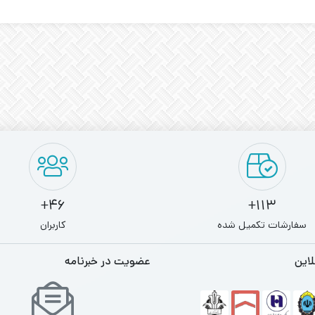
46+
113+
سفارشات تکمیل شده
کاربران
لاین
عضویت در خبرنامه