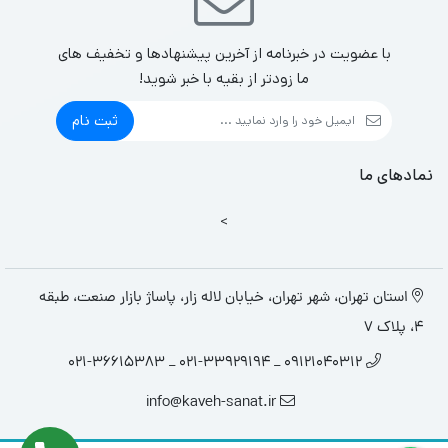
با عضویت در خبرنامه از آخرین پیشنهادها و تخفیف های
ما زودتر از بقیه با خبر شوید!
ثبت نام
نمادهای ما
>
استان تهران، شهر تهران، خیابان لاله زار، پاساژ بازار صنعت، طبقه
4، پلاک 7
09121040312 _ 021-33929194 _ 021-36615383
info@kaveh-sanat.ir