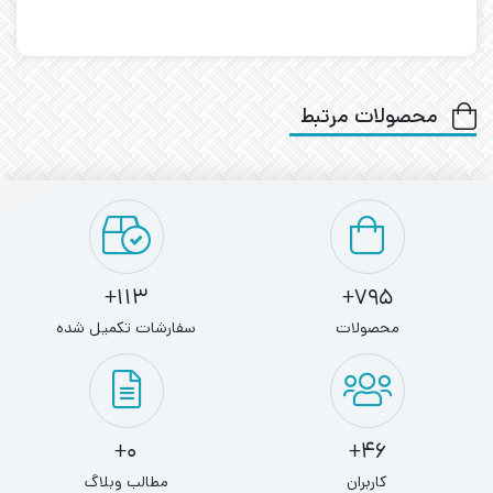
محصولات مرتبط
113+
795+
محصولات
سفارشات تکمیل شده
0+
46+
کاربران
مطالب وبلاگ