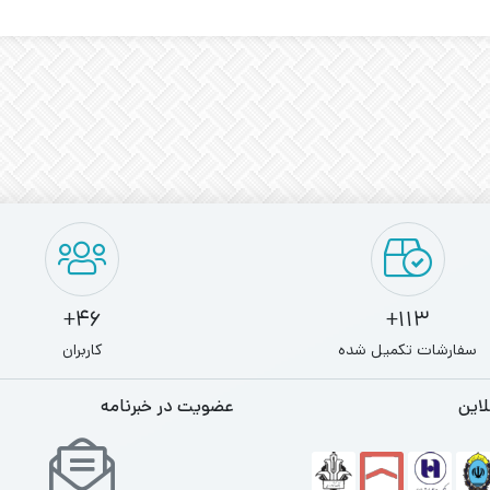
46+
113+
سفارشات تکمیل شده
کاربران
لاین
عضویت در خبرنامه