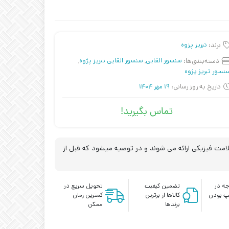
برند:
تبریز پزوه
دسته‌بندی‌ها:
سنسور القایی
,
سنسور القایی تبریز پژوه
,
نسور تبریز پژوه
تاریخ به روز رسانی:
19 مهر 1404
تماس بگیرید!
مت فیزیکی ارائه می شوند و در توصیه میشود که قبل از
ه در
تضمین کیفیت
تحویل سریع در
پ بودن
کالاها از برترین
کمترین زمان
برندها
ممکن