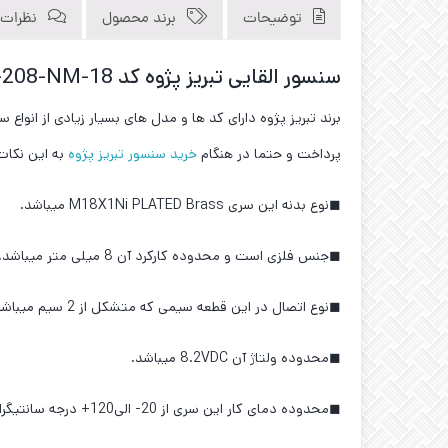
توضیحات
برند محصول
نظرات (0
سنسور القایی تبریز پژوه کد IPS-208-NM-18
برند تبریز پژوه دارای کد ها و مدل های بسیار زیادی از انوا
پرداخت و حتما در هنگام
خرید سنسور تبریز پژوه
به این نکات
◼نوع بدنه این سری M18X1Ni PLATED Brass میباشد.
◼جنس فلزی است و محدوده کارکرد آن 8 میلی متر میباشد.
◼نوع اتصال در این قطعه سیمی که متشکل از 2 سیم میباشد و نوع خروجی NAMUR میباشد.
◼محدوده ولتاژ آن 8.2VDC میباشد.
◼محدوده دمای کار این سری از 20- الی120+ درجه سانتیگراد میباشد.