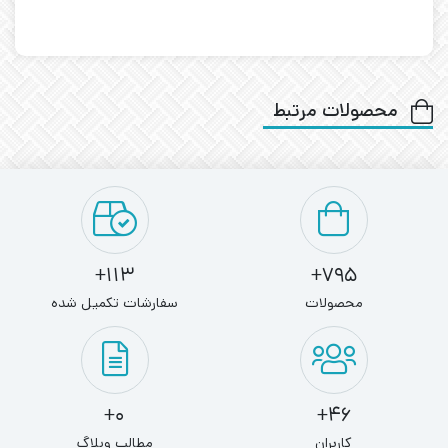
محصولات مرتبط
113+
795+
محصولات
سفارشات تکمیل شده
0+
46+
کاربران
مطالب وبلاگ