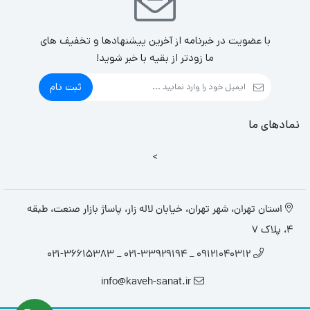
با عضویت در خبرنامه از آخرین پیشنهادها و تخفیف های
ما زودتر از بقیه با خبر شوید!
ثبت نام
نمادهای ما
>
استان تهران، شهر تهران، خیابان لاله زار، پاساژ بازار صنعت، طبقه
4، پلاک 7
09121040312 _ 021-33929194 _ 021-36615383
info@kaveh-sanat.ir