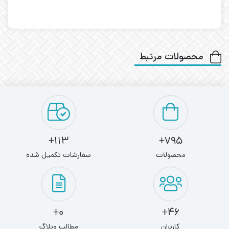
محصولات مرتبط
113+
795+
محصولات
سفارشات تکمیل شده
0+
46+
کاربران
مطالب وبلاگ