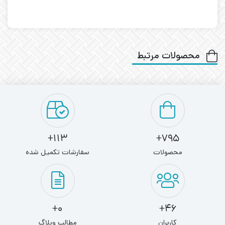
محصولات مرتبط
113+
795+
محصولات
سفارشات تکمیل شده
0+
46+
کاربران
مطالب وبلاگ