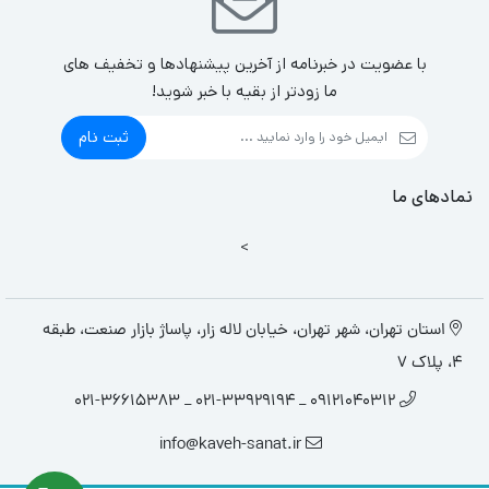
با عضویت در خبرنامه از آخرین پیشنهادها و تخفیف های
ما زودتر از بقیه با خبر شوید!
ثبت نام
نمادهای ما
>
استان تهران، شهر تهران، خیابان لاله زار، پاساژ بازار صنعت، طبقه
4، پلاک 7
09121040312 _ 021-33929194 _ 021-36615383
info@kaveh-sanat.ir