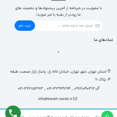
با عضویت در خبرنامه از آخرین پیشنهادها و تخفیف های
ما زودتر از بقیه با خبر شوید!
ثبت نام
نمادهای ما
>
استان تهران، شهر تهران، خیابان لاله زار، پاساژ بازار صنعت، طبقه
4، پلاک 7
09121040312 _ 021-33929194 _ 021-36615383
info@kaveh-sanat.ir