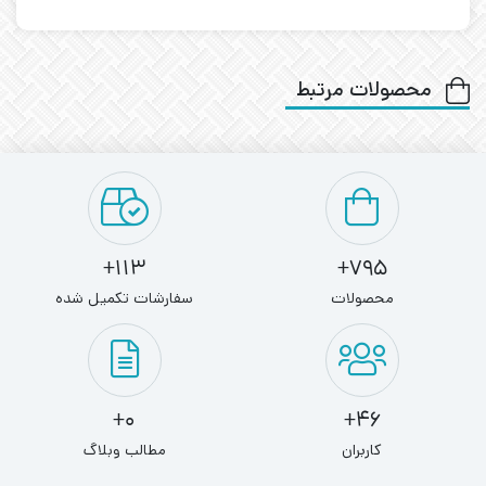
محصولات مرتبط
113+
795+
محصولات
سفارشات تکمیل شده
0+
46+
کاربران
مطالب وبلاگ