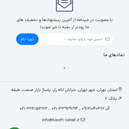
با عضویت در خبرنامه از آخرین پیشنهادها و تخفیف های
ما زودتر از بقیه با خبر شوید!
ثبت نام
نمادهای ما
>
استان تهران، شهر تهران، خیابان لاله زار، پاساژ بازار صنعت، طبقه
4، پلاک 7
09121040312 _ 021-33929194 _ 021-36615383
info@kaveh-sanat.ir