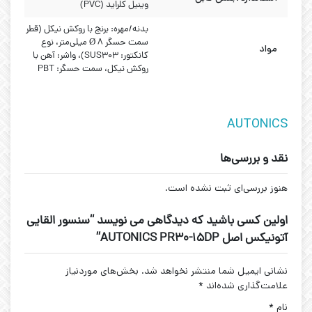
وینیل کلراید (PVC)
بدنه/مهره: برنج با روکش نیکل (قطر
سمت حسگر Ø 8 میلی‌متر، نوع
مواد
کانکتور: SUS303)، واشر: آهن با
روکش نیکل، سمت حسگر: PBT
AUTONICS
نقد و بررسی‌ها
هنوز بررسی‌ای ثبت نشده است.
اولین کسی باشید که دیدگاهی می نویسد “سنسور القایی
آتونیکس اصل AUTONICS PR30-15DP”
نشانی ایمیل شما منتشر نخواهد شد.
بخش‌های موردنیاز
علامت‌گذاری شده‌اند
*
نام
*