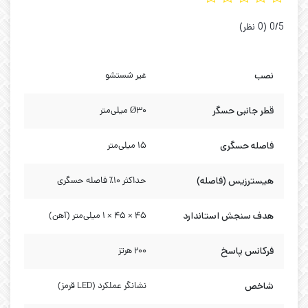
‫0/5
‫(0 نظر)
نصب
غیر شستشو
قطر جانبی حسگر
Ø30 میلی‌متر
فاصله حسگری
۱۵ میلی‌متر
هیسترزیس (فاصله)
حداکثر 10٪ فاصله حسگری
هدف سنجش استاندارد
45 × 45 × 1 میلی‌متر (آهن)
فرکانس پاسخ
۲۰۰ هرتز
شاخص
نشانگر عملکرد (LED قرمز)