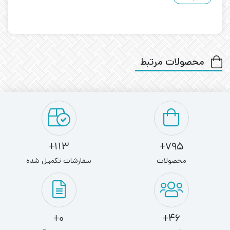
محصولات مرتبط
113+
795+
محصولات
سفارشات تکمیل شده
0+
46+