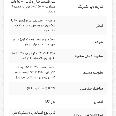
بین قسمت شارژ و قاب: ۱۵۰۰ ولت
قدرت دی الکتریک
متناوب ~ ۵۰ / ۶۰ هرتز به مدت ۱
دقیقه
دامنه ۱.۰ میلی‌متر در فرکانس ۱۰ تا
لرزش
۵۵ هرتز در هر جهت X، Y، Z به
مدت ۲ ساعت
۵۰۰ متر بر ثانیه (≈ ۵۰ گرم) در هر
شوک
جهت X، Y، Z برای ۳ بار
-25 تا 70 ℃، نگهداری: -30 تا 80
محیط_دمای محیط
℃ (بدون انجماد یا تراکم)
رطوبت نسبی ۳۵ تا ۹۵ درصد،
رطوبت محیط
نگهداری: ۳۵ تا ۹۵ درصد رطوبت
نسبی (بدون انجماد یا میعان)
ساختار حفاظتی
IP67 (استاندارد IEC)
اتصال
نوع کابل
کابل نوع استاندارد (مشکی): پلی
استاندارد/جنس کابل