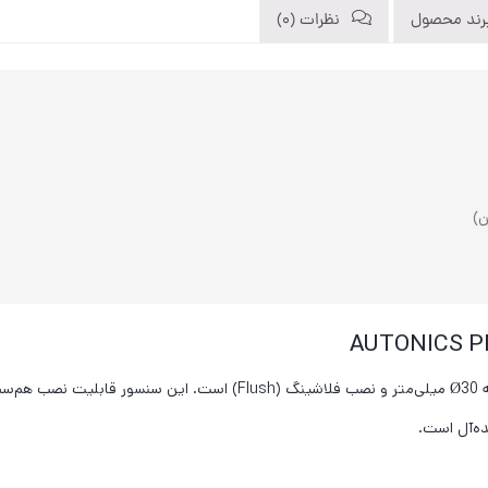
رند محصول
نظرات (0)
AUTONICS PR30-10DN یک سنسور مجاورتی القایی با بدنه Ø30 میلی‌متر و ن
ده‌آل است.