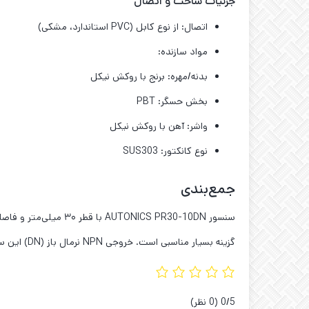
جزئیات ساخت و اتصال
اتصال: از نوع کابل (PVC استاندارد، مشکی)
مواد سازنده:
بدنه/مهره: برنج با روکش نیکل
بخش حسگر: PBT
واشر: آهن با روکش نیکل
نوع کانکتور: SUS303
جمع‌بندی
گزینه بسیار مناسبی است. خروجی NPN نرمال باز (DN) این سنسور، آن را برای طیف وسیعی از سیستم‌های کنترلی صنعتی قابل استفاده می‌کند.
‫0/5
‫(0 نظر)