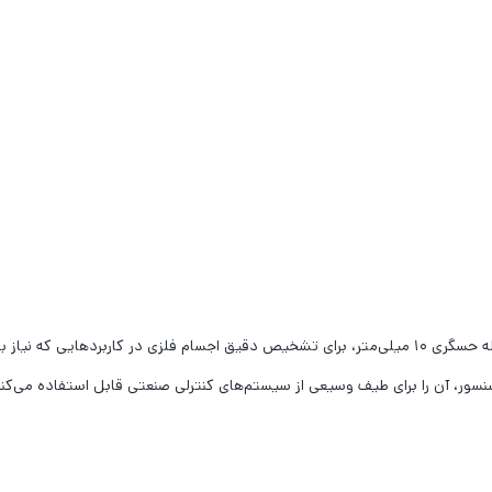
سنسور AUTONICS PR30-10DN با قطر ۳۰ میلی‌متر و فاصله حسگری ۱۰ میلی‌متر، برای تشخیص دقیق اجسام 