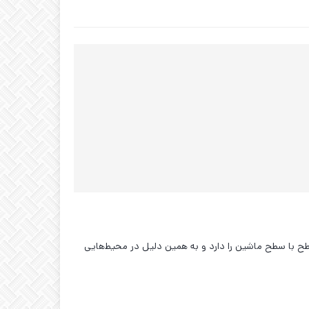
صب فلاشینگ (Flush) است. این سنسور قابلیت نصب هم‌سطح با سطح ماشین را دارد و به همین دلیل در محیط‌هایی