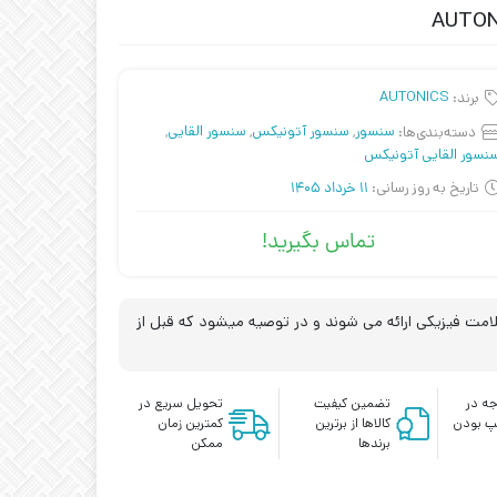
برند:
AUTONICS
دسته‌بندی‌ها:
سنسور
,
سنسور آتونیکس
,
سنسور القایی
,
نسور القایی آتونیکس
تاریخ به روز رسانی:
11 خرداد 1405
تماس بگیرید!
مت فیزیکی ارائه می شوند و در توصیه میشود که قبل از
ه در
تضمین کیفیت
تحویل سریع در
پ بودن
کالاها از برترین
کمترین زمان
برندها
ممکن