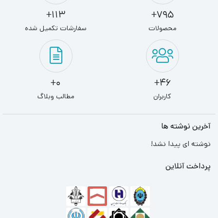
113+
795+
محصولات
سفارشات تکمیل شده
0+
46+
کاربران
مطالب وبلاگ
آخرین نوشته ها
نوشته ای پیدا نشد!
پرداخت آنلاین