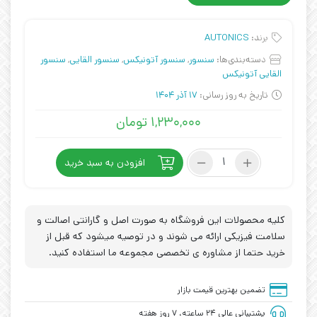
برند:
AUTONICS
دسته‌بندی‌ها:
سنسور
,
سنسور آتونیکس
,
سنسور القایی
,
سنسور
القایی آتونیکس
تاریخ به روز رسانی:
17 آذر 1404
۱,۲۳۰,۰۰۰
تومان
سنسور
افزودن به سبد خرید
القایی
آتونیکس
مدل
AUTONICS
کلیه محصولات این فروشگاه به صورت اصل و گارانتی اصالت و
PR12-
سلامت فیزیکی ارائه می شوند و در توصیه میشود که قبل از
4DP
خرید حتما از مشاوره ی تخصصی مجموعه ما استفاده کنید.
-
اصل
عدد
تضمین بهترین قیمت بازار
پشتیبانی عالی ۲۴ ساعته، ۷ روز هفته