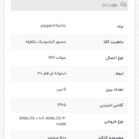
نظرات (0)
برند
pepperl+fuchs
ماهیت کالا
سنسور التراسونیک یکطرفه
نوع اتصال
سوکت M12
ابعاد
استوانه ای قطر 30
تعداد پین
5 پین
کلاس امنیتی
IP65
ANALOG 0-10V ,ANALOG 4-
نوع خروجی
20MA
محدوده کارکرد
500 میلیمتر