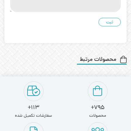
محصولات مرتبط
113+
795+
محصولات
سفارشات تکمیل شده