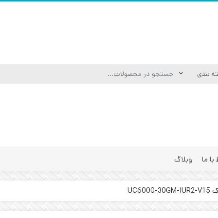
 با ما
وبلاگ
UC60