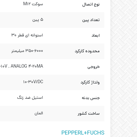
نوع اتصال
سوکت M12
تعداد پین
5 پین
ابعاد
اسنوانه ای قطر 30
محدوده کارکرد
350-6000 میلیمتر
خروجی
-10V , ANALOG 4-20MA
ولتاژ کارکرد
10-30V/DC
جنس بدنه
استیل ضد زنگ
ساخت کشور
المان
PEPPERL+FUCHS