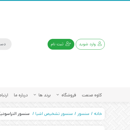
وارد شوید
ثبت نام
کاوه صنعت
فروشگاه
برند ها
درباره ما
ارتباط
خانه
سنسور
سنسور تشخیص اشیا
سنسور التراسونیک 00-30GM-IUR2-V15