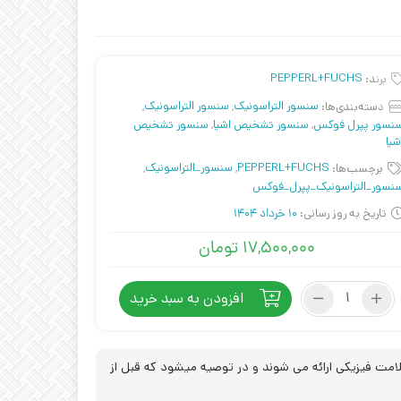
برند:
PEPPERL+FUCHS
دسته‌بندی‌ها:
سنسور التراسونیک
,
سنسور التراسونیک
,
نسور پپرل فوکس
,
سنسور تشخیص اشیا
,
سنسور تشخیص
شیا
برچسب‌ها:
PEPPERL+FUCHS
,
سنسور_التراسونیک
,
نسور_التراسونیک_پپرل_فوکس
تاریخ به روز رسانی:
10 خرداد 1404
۱۷,۵۰۰,۰۰۰
تومان
سنسور
افزودن به سبد خرید
التراسونیک
UC6000-
30GM-
IUR2-
مت فیزیکی ارائه می شوند و در توصیه میشود که قبل از
V15