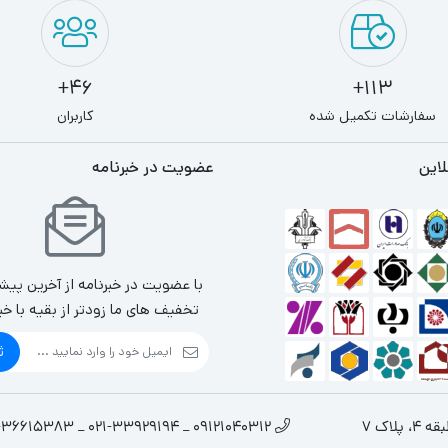
46+
113+
سفارشات تکمیل شده
کاربران
لاین
عضویت در خبرنامه
با عضویت در خبرنامه از آخرین پیش
تخفیف های ما زودتر از بقیه با خب
ث
لاک 7
09121040312 _ 021-33929194 _ 021-36615383