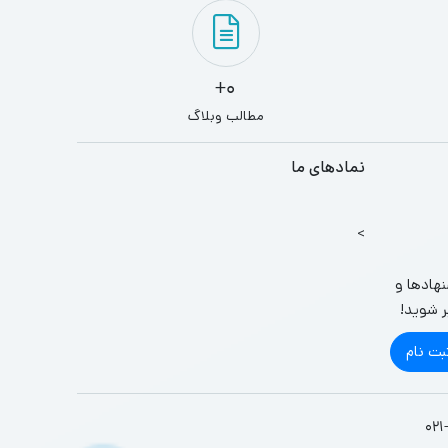
0+
مطالب وبلاگ
نمادهای ما
>
نهادها و
ر شوید!
بت نام