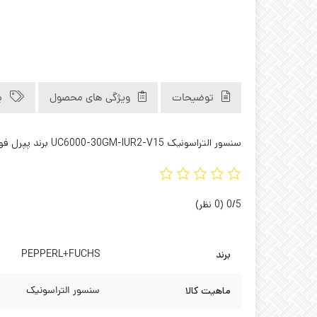
توضیحات
ویژگی های محصول
ب
سنسور التراسونیک UC6000-30GM-IUR2-V15 برند پپرل فوکس . کاوه صنعت فروشگاه تخصصی سنسورهای صنعتی و اروپایی در لاله زار 09121040312 02133929194 02136615383
‫0/5
‫(0 نظر)
برند
PEPPERL+FUCHS
ماهیت کالا
سنسور التراسونیک