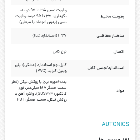
رطوبت نسبی ۳۵ تا ۹۵ درصد،
رطوبت محیط
نگهداری: ۳۵ تا ۹۵ درصد رطوبت
نسبی (بدون انجماد یا میعان)
ساختار حفاظتی
IP67 (استاندارد IEC)
اتصال
نوع کابل
کابل نوع استاندارد (مشکی): پلی
استاندارد/جنس کابل
وینیل کلراید (PVC)
بدنه/مهره: برنج با روکش نیکل (قطر
سمت حسگر Ø 8 میلی‌متر، نوع
مواد
کانکتور: SUS303)، واشر: آهن با
روکش نیکل، سمت حسگر: PBT
AUTONICS