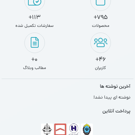
113+
795+
محصولات
سفارشات تکمیل شده
0+
46+
کاربران
مطالب وبلاگ
آخرین نوشته ها
نوشته ای پیدا نشد!
پرداخت آنلاین