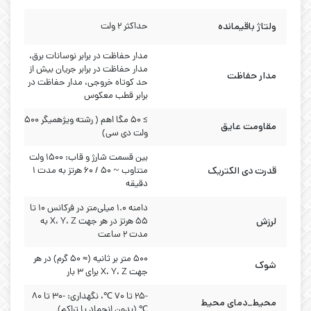
ولتاژ باقیمانده
حداکثر 2 ولت
مدار حفاظت در برابر نوسانات برق،
مدار حفاظت در برابر جریان بیش از
مدار حفاظت
حد کوتاه خروجی، مدار حفاظت در
برابر قطب معکوس
≥ ۵۰ مگا اهم ( رشته ویژهمیگر ۵۰۰
مقاومت عایق
ولت دی سی)
بین قسمت شارژ و قاب: ۱۵۰۰ ولت
قدرت دی الکتریک
متناوب ~ ۵۰ / ۶۰ هرتز به مدت ۱
دقیقه
دامنه ۱.۰ میلی‌متر در فرکانس ۱۰ تا
لرزش
۵۵ هرتز در هر جهت X، Y، Z به
مدت ۲ ساعت
۵۰۰ متر بر ثانیه (≈ ۵۰ گرم) در هر
شوک
جهت X، Y، Z برای ۳ بار
-25 تا 70 ℃، نگهداری: -30 تا 80
محیط_دمای محیط
℃ (بدون انجماد یا تراکم)