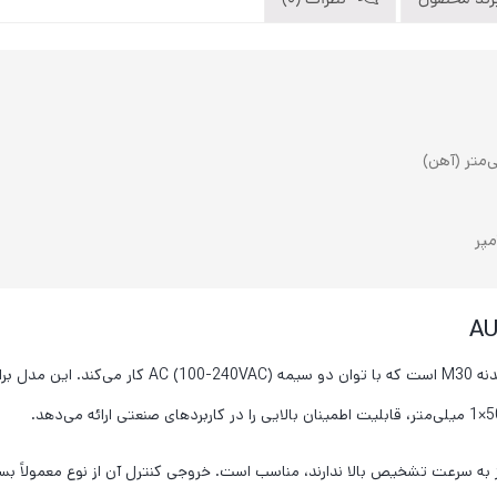
رند محصول
نظرات (0)