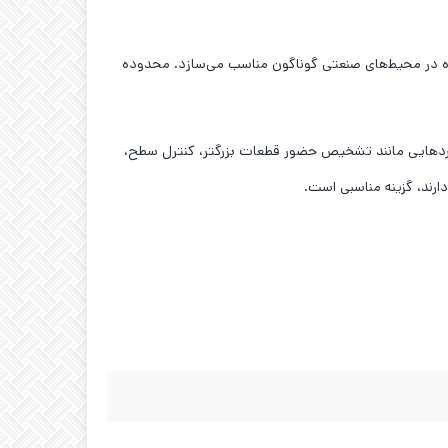
ی استفاده در محیط‌های صنعتی گوناگون مناسب می‌سازد. محدوده
AUTONICS C با توجه به قطر بدنه بزرگتر (M30)، فاصله حسگری بیشتر (15 میلی‌متر) و تغذیه AC، برای کاربردهایی مانند تشخیص حضور قطعات بزرگتر، کنترل سطح،