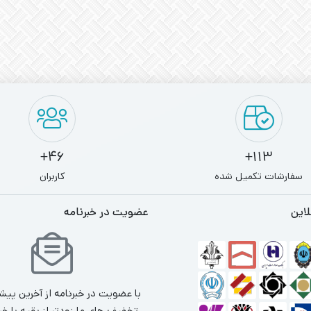
46+
113+
سفارشات تکمیل شده
کاربران
لاین
عضویت در خبرنامه
با عضویت در خبرنامه از آخرین پیش
تخفیف های ما زودتر از بقیه با خب