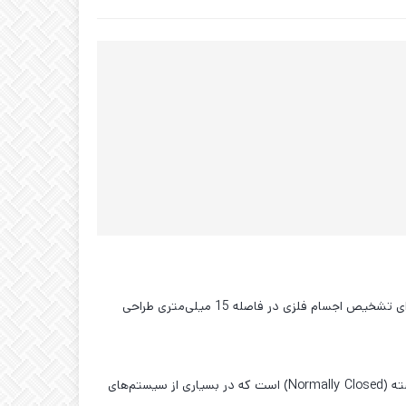
سنسور القایی AUTONICS CR30-15AC یک سنسور با قطر بدنه M30 است که با توان دو سیمه AC (100-240VAC) کار می‌کند. این مدل برای تشخیص اجسام فلزی در فاصله 15 میلی‌متری طراحی
با فرکانس پاسخ 20 هرتز، این سنسور برای کاربردهایی که نیاز به سرعت تشخیص بالا ندارند، مناسب است. خروجی کنترل آن از نوع معمولاً بسته (Normally Closed) است که در بسیاری از سیستم‌های