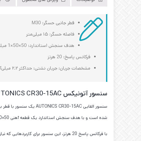
توضیحات
ویژگی های محصول
ب
قطر جانبی حسگر: M30
فاصله حسگر: ۱۵ میلی‌متر
هدف سنجش استاندارد: 50×50×1 میلی‌متر (آهن)
فرکانس پاسخ: 20 هرتز
مشخصات جریان: جریان نشتی: حداکثر ۲.۲ میلی‌آمپر
سنسور آتونیکس AUTONICS CR30-15AC
شده است و با هدف سنجش استاندارد یک قطعه آهنی 50×50×1 میلی‌متر، قابلیت اطمینان بالایی را در کاربردهای صنعتی ارائه می‌دهد.