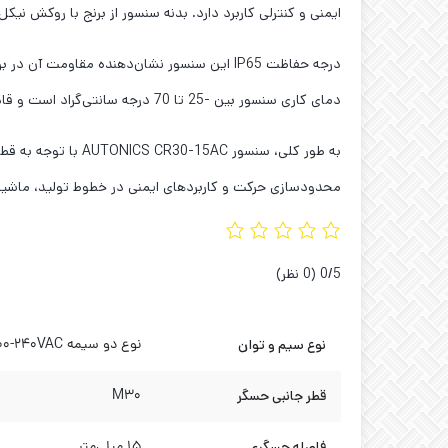
ایمنی و کنترلی کاربرد دارد. بدنه سنسور از برنج با روکش ن
درجه حفاظت IP65 این سنسور نشان‌دهنده مقاوم
دمای کاری سنسور بین -25 تا 70 درجه سانتی‌گراد است و قادر به تحمل رطوبت نسبی تا 95% می‌باشد.
محدودسازی حرکت و کاربردهای ایمنی در خطوط تولید، ماشین‌آلات سنگین و
‫0/5
‫(0 نظر)
نوع سیم و توان
نوع دو سیمه AC 100-240VAC~
قطر جانبی حسگر
M30
فاصله حسگری
۱۵ میلی‌متر