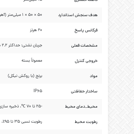
هدف سنجش استاندارد
50 × 50 × 1 میلی‌متر (آهن)
فرکانس پاسخ
۲۰ هرتز
مشخصات فعلی
جریان نشتی: حداکثر ۲.۲ میلی‌آمپر
خروجی کنترل
معمولاً بسته
مواد
برنج (با روکش نیکل)
ساختار حفاظتی
IP65
محیط_دمای محیط
-25 تا 70 ℃، ذخیره سازی: -30 تا 80 ℃
رطوبت محیط
رطوبت نسبی ۳۵ تا ۹۵٪، زمان نگهداری: ۳۵ تا ۹۵٪