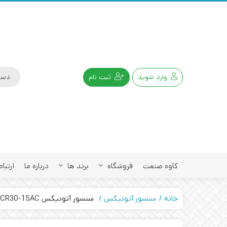
وارد شوید
ثبت نام
کاوه صنعت
فروشگاه
برند ها
درباره ما
ارتباط
خانه
سنسور آتونیکس
سنسور آتونیکس AUTONICS CR30-15AC