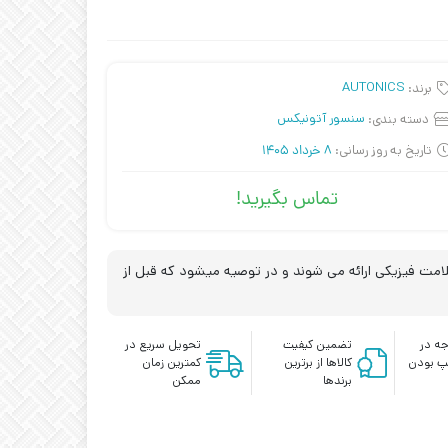
برند:
AUTONICS
دسته بندی:
سنسور آتونیکس
تاریخ به روز رسانی:
8 خرداد 1405
تماس بگیرید!
مت فیزیکی ارائه می شوند و در توصیه میشود که قبل از
ه در
تضمین کیفیت
تحویل سریع در
پ بودن
کالاها از برترین
کمترین زمان
برندها
ممکن