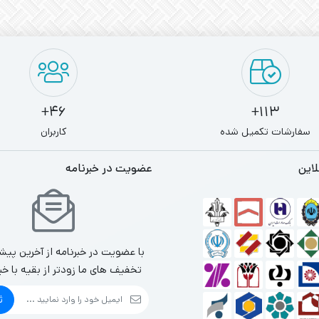
46+
113+
سفارشات تکمیل شده
کاربران
لاین
عضویت در خبرنامه
با عضویت در خبرنامه از آخرین پیش
تخفیف های ما زودتر از بقیه با خب
ث