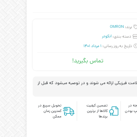
برند:
OMRON
دسته بندی:
انکودر
تاریخ به روز رسانی:
1 مرداد 1401
تماس بگیرید!
مت فیزیکی ارائه می شوند و در توصیه میشود که قبل از
ه در
تضمین کیفیت
تحویل سریع در
پ بودن
کالاها از برترین
کمترین زمان
برندها
ممکن