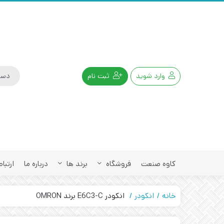
وارد شوید
ثبت نام
کاوه صنعت
فروشگاه
برند ها
درباره ما
ارتباط
خانه
انکودر
انکودر E6C3-C برند OMRON