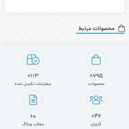
محصولات مرتبط
113+
795+
محصولات
سفارشات تکمیل شده
0+
46+
کاربران
مطالب وبلاگ