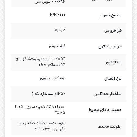
0.00686 نیوتن متر)
وضوح تصویر
6000 P/R
فاز خروجی
A, B, Z
خروجی کنترل
قطب توتم
12-24VDC رشته ویژه±5% (موج
ولتاژ برق
PP: حداکثر 5%)
نوع اتصال
نوع کابل محوری
ساختار حفاظتی
IP50 (استاندارد IEC)
-10 تا 70 ℃، ذخیره سازی: -25 تا
محیط_دمای محیط
85 ℃
رطوبت نسبی ۳۵ تا ۸۵٪، زمان
رطوبت محیط
نگهداری: ۳۵ تا ۹۰٪