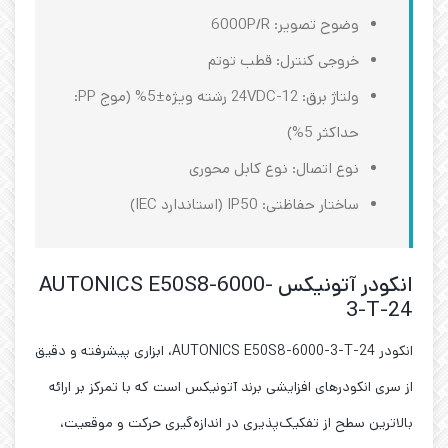
وضوح تصویر: 6000P/R
خروجی کنترل: قطب توتم
ولتاژ برق: 12-24VDC رشته ویژه±5% (موج PP:
حداکثر 5%)
نوع اتصال: نوع کابل محوری
ساختار حفاظتی: IP50 (استاندارد IEC)
انکودر آتونیکس AUTONICS E50S8-6000-
3-T-24
انکودر AUTONICS E50S8-6000-3-T-24، ابزاری پیشرفته و دقیق
از سری انکودرهای افزایشی برند آتونیکس است که با تمرکز بر ارائه
بالاترین سطح از تفکیک‌پذیری در اندازه‌گیری حرکت و موقعیت،