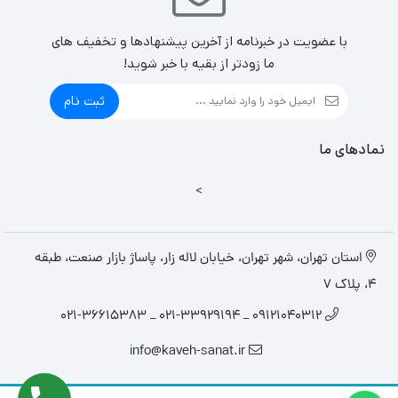
با عضویت در خبرنامه از آخرین پیشنهادها و تخفیف های
ما زودتر از بقیه با خبر شوید!
ثبت نام
نمادهای ما
>
استان تهران، شهر تهران، خیابان لاله زار، پاساژ بازار صنعت، طبقه
4، پلاک 7
09121040312 _ 021-33929194 _ 021-36615383
info@kaveh-sanat.ir