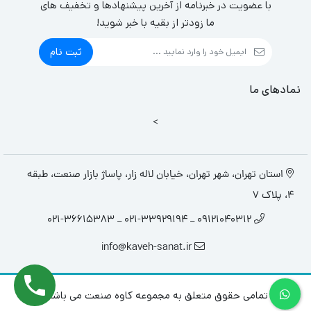
با عضویت در خبرنامه از آخرین پیشنهادها و تخفیف های
ما زودتر از بقیه با خبر شوید!
ثبت نام
نمادهای ما
>
استان تهران، شهر تهران، خیابان لاله زار، پاساژ بازار صنعت، طبقه
4، پلاک 7
09121040312 _ 021-33929194 _ 021-36615383
info@kaveh-sanat.ir
تمامی حقوق متعلق به مجموعه کاوه صنعت می باشد.