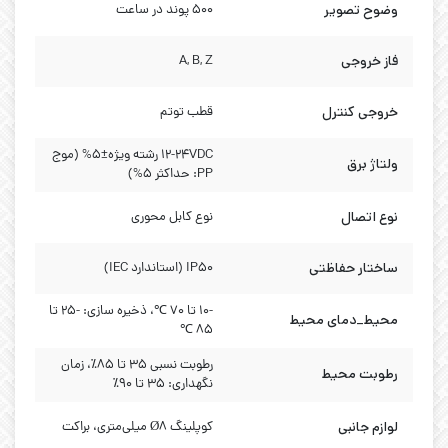
وضوح تصویر
500 پوند در ساعت
فاز خروجی
A, B, Z
خروجی کنترل
قطب توتم
12-24VDC رشته ویژه±5% (موج
ولتاژ برق
PP: حداکثر 5%)
نوع اتصال
نوع کابل محوری
ساختار حفاظتی
IP50 (استاندارد IEC)
-10 تا 70 ℃، ذخیره سازی: -25 تا
محیط_دمای محیط
85 ℃
رطوبت نسبی ۳۵ تا ۸۵٪، زمان
رطوبت محیط
نگهداری: ۳۵ تا ۹۰٪
لوازم جانبی
کوپلینگ Ø8 میلی‌متری، براکت