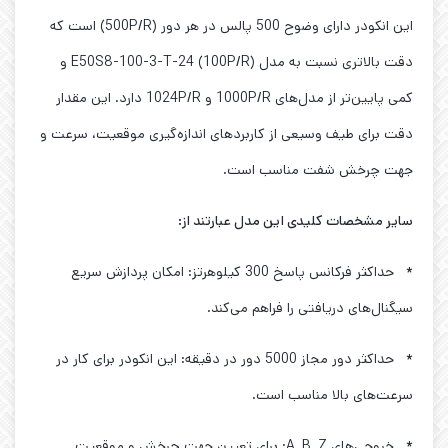
این انکودر دارای وضوح 500 پالس در هر دور (500P/R) است که
دقت بالاتری نسبت به مدل E50S8-100-3-T-24 (100P/R) و
کمی پایین‌تر از مدل‌های 1000P/R و 1024P/R دارد. این مقدار
دقت برای طیف وسیعی از کاربردهای اندازه‌گیری موقعیت، سرعت و
جهت چرخش شفت مناسب است.
سایر مشخصات کلیدی این مدل عبارتند از:
* حداکثر فرکانس پاسخ 300 کیلوهرتز: امکان پردازش سریع
سیگنال‌های دریافتی را فراهم می‌کند.
* حداکثر دور مجاز 5000 دور در دقیقه: این انکودر برای کار در
سرعت‌های بالا مناسب است.
* خروجی‌های A, B, Z: برای تعیین جهت چرخش و موقعیت