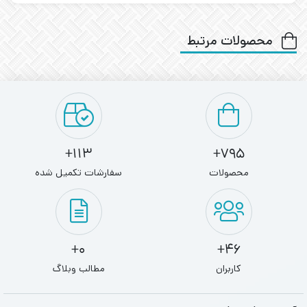
محصولات مرتبط
113+
795+
محصولات
سفارشات تکمیل شده
0+
46+
کاربران
مطالب وبلاگ