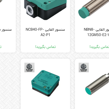
سنسور القایی NBN8-
سنسور القایی NCB40-FP-
سنسور مج
A2-P1
12GM50-E2-
NBB15-
2
ماس بگیرید!
تماس بگیرید!
ت