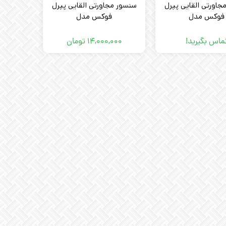
جاورتی القایی پپرل
سنسور مجاورتی القایی پپرل
فوکس مدل
فوکس مدل
PEPPERL+FUCHS NCB50-
PEPPERL+FUCHS
FP-A2-P1
18GM50-E2-
ماس بگیرید!
۱۴,۰۰۰,۰۰۰
تومان