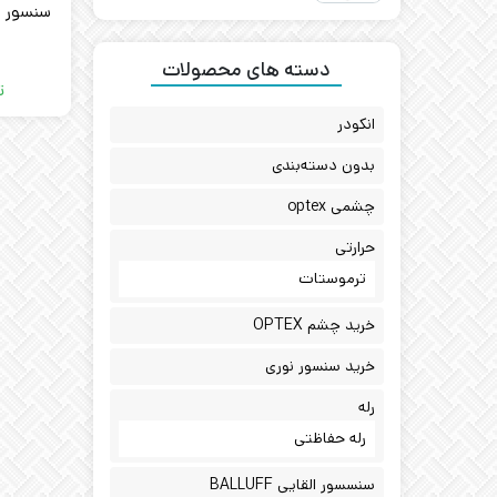
سنسور م
 NBB8-
دسته های محصولات
V1
ت
انکودر
بدون دسته‌بندی
چشمی optex
حرارتی
ترموستات
خرید چشم OPTEX
خرید سنسور نوری
رله
رله حفاظتی
سنسسور القایی BALLUFF