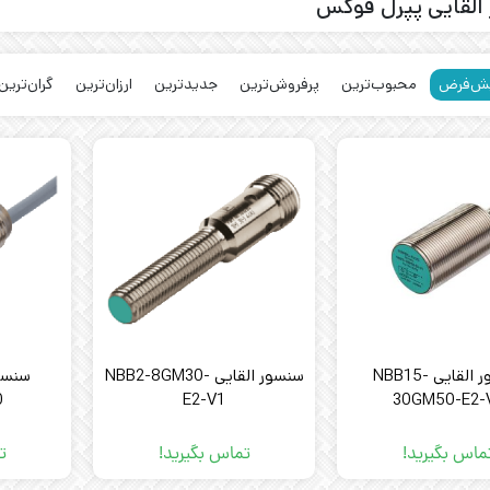
القایی پپرل فوکس
ش‌فرض
محبوب‌ترین
پرفروش‌ترین
جدیدترین
ارزان‌ترین
گران‌ترین
سنسور القایی NBB15-
سنسور القایی NBB2-8GM30-
0
E2-V1
30GM50-E2-
ماس بگیرید!
تماس بگیرید!
ت