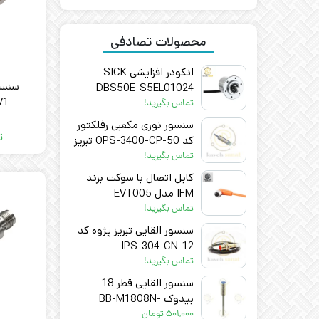
محصولات تصادفی
انکودر افزایشی SICK
DBS50E-S5EL01024
V1
تماس بگیرید!
سنسور نوری مکعبی رفلکتور
ت
کد OPS-3400-CP-50 تبریز
پژوه
تماس بگیرید!
کابل اتصال با سوکت برند
IFM مدل EVT005
تماس بگیرید!
سنسور القایی تبریز پژوه کد
IPS-304-CN-12
تماس بگیرید!
سنسور القایی قطر 18
بیدوک BB-M1808N-
C11P2 BEDOOK
۵۰۱,۰۰۰
تومان