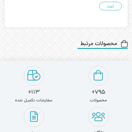
محصولات مرتبط
113+
795+
محصولات
سفارشات تکمیل شده