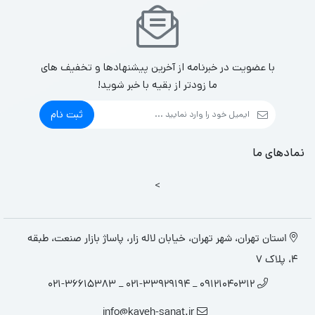
با عضویت در خبرنامه از آخرین پیشنهادها و تخفیف های
ما زودتر از بقیه با خبر شوید!
ثبت نام
نمادهای ما
>
استان تهران، شهر تهران، خیابان لاله زار، پاساژ بازار صنعت، طبقه
4، پلاک 7
09121040312 _ 021-33929194 _ 021-36615383
info@kaveh-sanat.ir