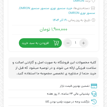
برند:
OMRON
دسته‌بندی‌ها:
خرید سنسور نوری
,
سنسور
,
سنسور OMRON
,
سنسور نوری OMRON
تاریخ به روز رسانی:
19 آذر 1404
۱,۹۰۰,۰۰۰
تومان
سنسور
افزودن به سبد خرید
نوری
E3JK-
DR11-
C
کلیه محصولات این فروشگاه به صورت اصل و گارانتی اصالت و
برند
سلامت فیزیکی ارائه می شوند و در توصیه میشود که قبل از
OMRON
خرید حتما از مشاوره ی تخصصی مجموعه ما استفاده کنید.
عدد
تضمین بهترین قیمت بازار
پشتیبانی عالی ۲۴ ساعته، ۷ روز هفته
بازگشت وجه در صورت پلمپ بودن کالا