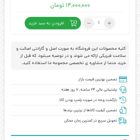
۱۴,۰۰۰,۰۰۰
تومان
سنسور
افزودن به سبد خرید
مجاورتی
القایی
پپرل
فوکس
کلیه محصولات این فروشگاه به صورت اصل و گارانتی اصالت و
مدل
سلامت فیزیکی ارائه می شوند و در توصیه میشود که قبل از
PEPPERL+FUCHS
خرید حتما از مشاوره ی تخصصی مجموعه ما استفاده کنید.
NCB50-
FP-
A2-
تضمین بهترین قیمت بازار
P1
پشتیبانی عالی ۲۴ ساعته، ۷ روز هفته
عدد
بازگشت وجه در صورت پلمپ بودن کالا
تضمین کیفیت کالاها از برترین برندها
تحویل سریع در کمترین زمان ممکن