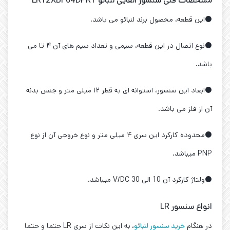
مشخصات فنی سنسور القایی لنبائو LR12XBF04DPRY
⚫این قطعه، محصول برند لنبائو می باشد.
⚫نوع اتصال در این قطعه، سیمی و تعداد سیم های آن ۴ تا می
باشد.
⚫ابعاد این سنسور، استوانه ای به قطر ۱۲ میلی متر و جنس بدنه
آن از فلز می باشد.
⚫محدوده کارکرد این سری ۴ میلی متر و نوع خروجی آن از نوع
PNP میباشد.
⚫ولتاژ کارکرد آن 10 الی 30 V/DC میباشد.
انواع سنسور LR
در هنگام
خرید سنسور لنبائو
،
به این نکات از سری LR حتما و حتما