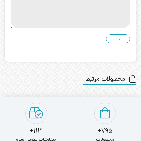
محصولات مرتبط
113+
795+
محصولات
سفارشات تکمیل شده