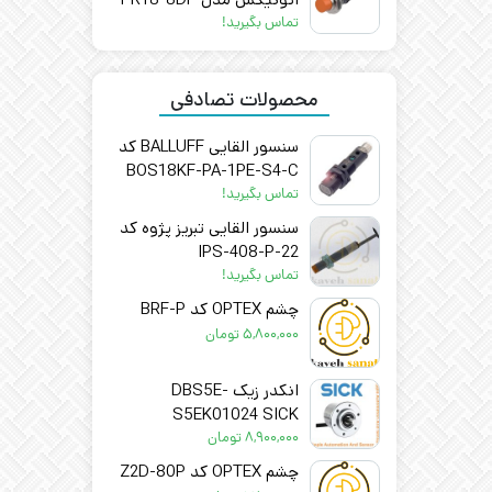
AUTONICS – اصل
تماس بگیرید!
محصولات تصادفی
سنسور القایی BALLUFF کد
BOS18KF-PA-1PE-S4-C
تماس بگیرید!
سنسور القایی تبریز پژوه کد
IPS-408-P-22
تماس بگیرید!
چشم OPTEX کد BRF-P
۵,۸۰۰,۰۰۰
تومان
انکدر زیک DBS5E-
S5EK01024 SICK
۸,۹۰۰,۰۰۰
تومان
چشم OPTEX کد Z2D-80P