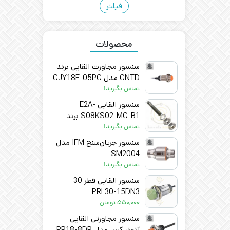
فیلتر
محصولات
سنسور مجاورت القایی برند
CNTD مدل CJY18E-05PC
تماس بگیرید!
سنسور القایی E2A-
S08KS02-MC-B1 برند
OMRON
تماس بگیرید!
سنسور جریان‌سنج IFM مدل
SM2004
تماس بگیرید!
سنسور القایی قطر 30
PRL30-15DN3
۵۵۰,۰۰۰
تومان
سنسور مجاورتی القایی
آتونیکس مدل PR18-8DP