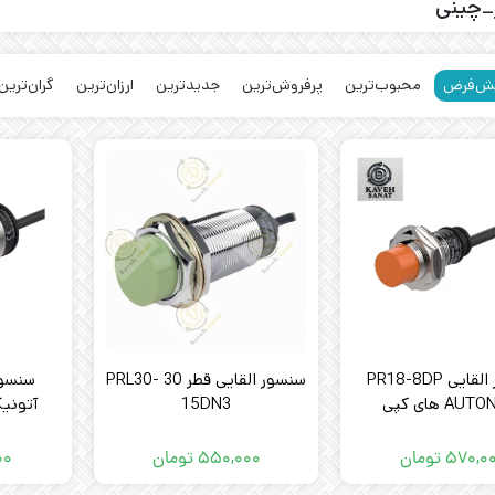
_چینی
ش‌فرض
محبوب‌ترین
پرفروش‌ترین
جدیدترین
ارزان‌ترین
گران‌ترین
سنسور القایی PR18-8DP
سنسور القایی قطر 30 PRL30-
سنسور
AU های کپی
15DN3
ICS
۵۷۰,۰
تومان
۵۵۰,۰۰۰
تومان
۰۰