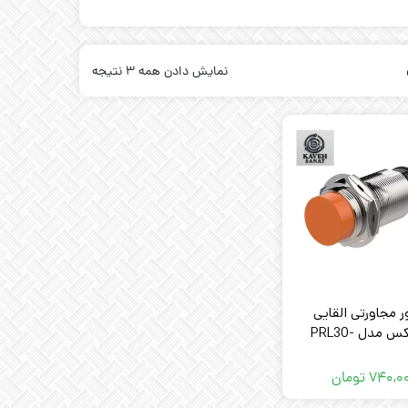
نمایش دادن همه 3 نتیجه
 مجاورتی القایی
آتونیکس مدل PRL30-
15DP3 AUTON
۷۴۰,۰
تومان