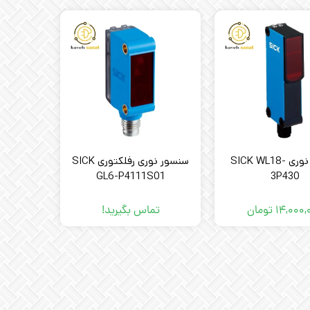
سنسور نوری SICK WL18-
سنسور نوری رفلکتوری SICK
GL6-P4111S01
3P430
۱۴,۰۰۰,
تومان
تماس بگیرید!