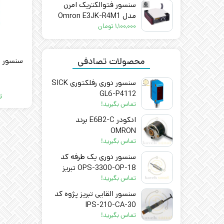
سنسور فتوالکتریک امرن
مدل Omron E3JK-R4M1
۱,۱۰۰,۰۰۰
تومان
محصولات تصادفی
سنسور نوری رفلکتوری SICK
GL6-P4112
ت
تماس بگیرید!
انکودر E6B2-C برند
OMRON
تماس بگیرید!
سنسور نوری یک طرفه کد
OPS-3300-OP-18 تبریز
پژوه
تماس بگیرید!
سنسور القایی تبریز پژوه کد
IPS-210-CA-30
تماس بگیرید!