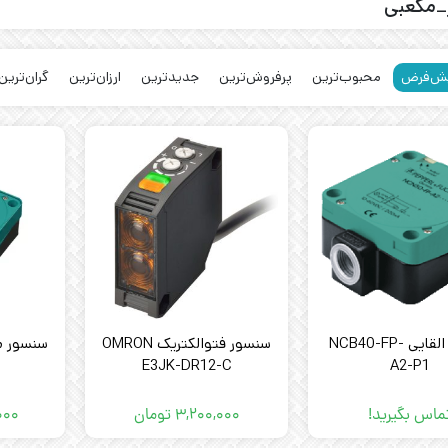
_مکعبی
ش‌فرض
محبوب‌ترین
پرفروش‌ترین
جدیدترین
ارزان‌ترین
گران‌ترین
سنسور القایی NCB40-FP-
سنسور فتوالکتریک OMRON
سنسور مج
E3JK-DR12-C
A2-P1
NCB50-
ماس بگیرید!
۳,۲۰۰,۰۰۰
تومان
۰۰۰