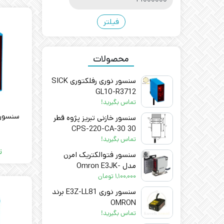
فیلتر
محصولات
سنسور نوری رفلکتوری SICK
GL10-R3712
تماس بگیرید!
سنسور خازنی تبریز پژوه قطر
30 CPS-220-CA-30
تماس بگیرید!
ت
سنسور فتوالکتریک امرن
مدل Omron E3JK-
DS30M1
۱,۱۰۰,۰۰۰
تومان
سنسور نوری E3Z-LL81 برند
OMRON
تماس بگیرید!