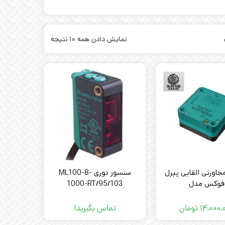
نمایش دادن همه 10 نتیجه
اورتی القایی پپرل
سنسور نوری ML100-8-
فوکس مدل
1000-RT/95/103
PEPPERL+FUCHS 
FP-A2-P1
۱۴,۰۰۰,
تومان
تماس بگیرید!