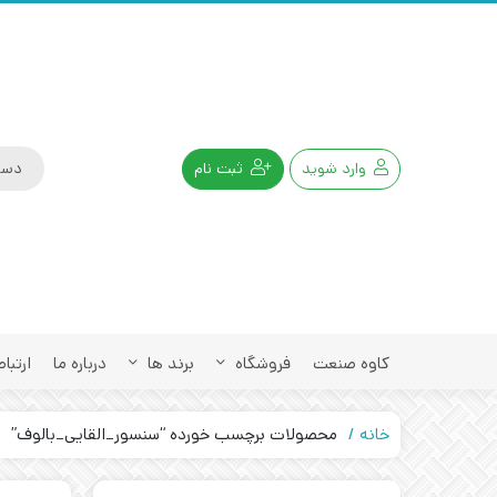
وارد شوید
ثبت نام
کاوه صنعت
فروشگاه
برند ها
درباره ما
ارتباط
خانه
محصولات برچسب خورده “سنسور_القایی_بالوف”