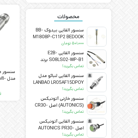
محصولات
سنسور القایی بیدوک BB-
M1808P-C11P2 BEDOOK
۵۰۱,۰۰۰
تومان
سنسور القایی E2B-
S08LS02-WP-B1 برند
OMRON
تماس بگیرید!
سنسور مج
سنسور القایی لنبائو مدل
مدل
LANBAO LR05AF15DPOY
9G
تماس بگیرید!
ت
سنسور خازنی آتونیکس
(AUTONICS) اصل CR30-
15DN2
تماس بگیرید!
سنسور القایی آتونیکس
اصل AUTONICS PR30-
10DN
تماس بگیرید!