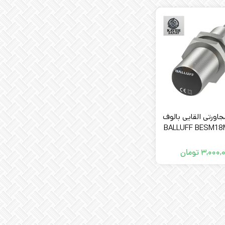
اورتی القایی بالوف
 BALLUFF BESM18MI-
PSC80B-S0
۳,۰۰۰,
تومان