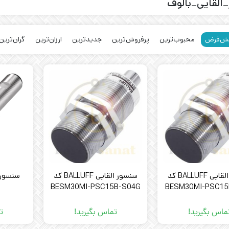
القایی_بالوف
ش‌فرض
محبوب‌ترین
پرفروش‌ترین
جدیدترین
ارزان‌ترین
گران‌ترین
سنسور القایی BALLUFF کد
سنسور القایی BALLUFF کد
BESM30MI-PSC15B-S04G
BESM30MI-PSC15
ماس بگیرید!
تماس بگیرید!
ت