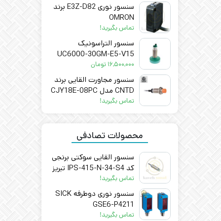
سنسور نوری E3Z-D82 برند
OMRON
تماس بگیرید!
سنسور التراسونیک
UC6000-30GM-E5-V15
۱۶,۵۰۰,۰۰۰
تومان
سنسور مجاورت القایی برند
CNTD مدل CJY18E-08PC
تماس بگیرید!
محصولات تصادفی
سنسور القایی سوکتی برنجی
کد IPS-415-N-34-S4 تبریز
پژوه
تماس بگیرید!
سنسور نوری دوطرفه SICK
GSE6-P4211
تماس بگیرید!