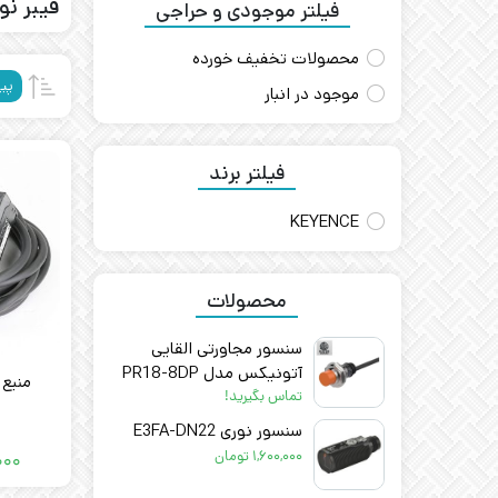
فیبر نو
فیلتر موجودی و حراجی
محصولات تخفیف خورده
پی
موجود در انبار
فیلتر برند
KEYENCE
محصولات
سنسور مجاورتی القایی
آتونیکس مدل PR18-8DP
AUTONICS – اصل
تماس بگیرید!
سنسور نوری E3FA-DN22
۱,۶۰۰,۰۰۰
تومان
۰۰۰