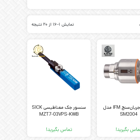
نمایش 1–16 از 20 نتیجه
سنسور جریان‌سنج IFM مدل
سنسور جک مغناطیسی SICK
MZT7-03VPS-KWB
SM2004
ماس بگیرید!
تماس بگیرید!