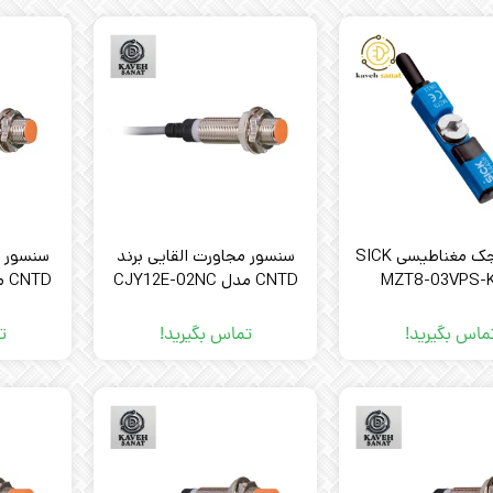
سنسور جک مغناطیسی SICK
سنسور مجاورت القایی برند
سنسور م
MZT8-03VPS-
CNTD مدل CJY12E-02NC
CNTD مدل CJY12E-02PC
ماس بگیرید!
تماس بگیرید!
ت