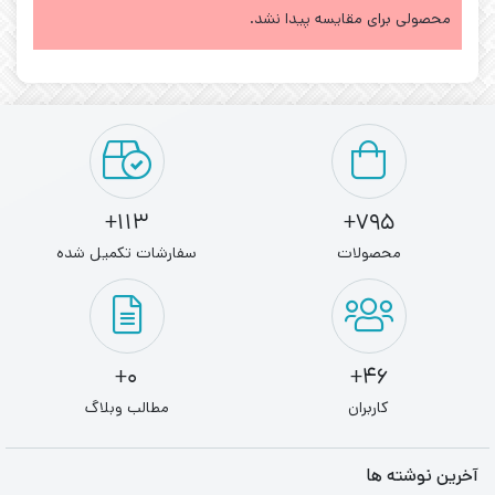
محصولی برای مقایسه پیدا نشد.
113+
795+
محصولات
سفارشات تکمیل شده
0+
46+
کاربران
مطالب وبلاگ
آخرین نوشته ها