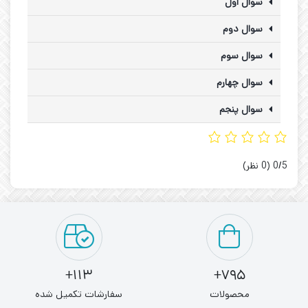
سوال اول
سوال دوم
سوال سوم
سوال چهارم
سوال پنجم
‫0/5
‫(0 نظر)
113+
795+
محصولات
سفارشات تکمیل شده