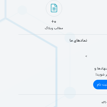
0+
مطالب وبلاگ
نمادهای ما
>
نهادها و
ر شوید!
بت نام