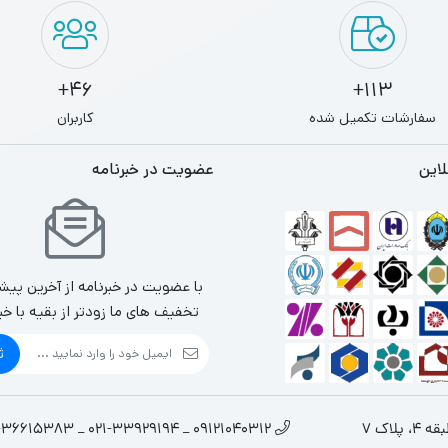
46+
113+
سفارشات تکمیل شده
کاربران
لاین
عضویت در خبرنامه
با عضویت در خبرنامه از آخرین پیش
تخفیف های ما زودتر از بقیه با خب
ث
لاک 7
09121040312 _ 021-33929194 _ 021-36615383